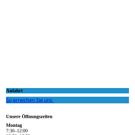
Anfahrt
So erreichen Sie uns
Unsere Öffnungszeiten
Montag
7
:
30
–
12
:
00