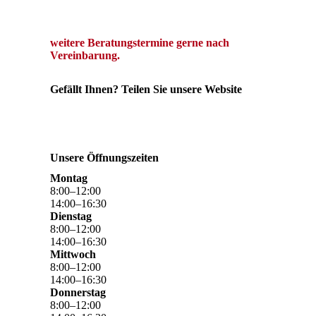
we
itere Beratungstermine gerne
nach
Vereinbarung.
Gefällt Ihnen? Teilen Sie unsere Website
Unsere Öffnungszeiten
Montag
8
:
00
–
12
:
00
14
:
00
–
16
:
30
Dienstag
8
:
00
–
12
:
00
14
:
00
–
16
:
30
Mittwoch
8
:
00
–
12
:
00
14
:
00
–
16
:
30
Donnerstag
8
:
00
–
12
:
00