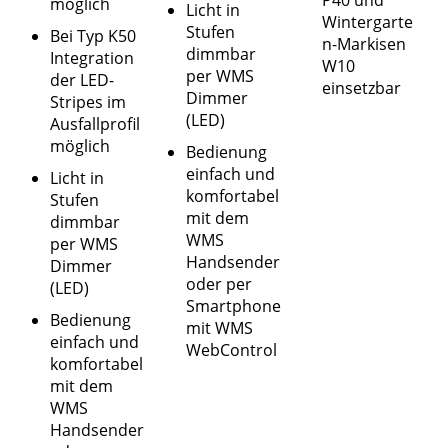
möglich
Licht in
Wintergarte
Stufen
Bei Typ K50
n-Markisen
dimmbar
Integration
W10
per WMS
der LED-
einsetzbar
Dimmer
Stripes im
(LED)
Ausfallprofil
möglich
Bedienung
einfach und
Licht in
komfortabel
Stufen
mit dem
dimmbar
WMS
per WMS
Handsender
Dimmer
oder per
(LED)
Smartphone
Bedienung
mit WMS
einfach und
WebControl
komfortabel
mit dem
WMS
Handsender