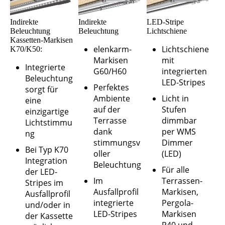
Indirekte
Indirekte
LED-Stripe
Beleuchtung
Beleuchtung
Lichtschiene
Kassetten-Markisen
elenkarm-
Lichtschiene
K70/K50:
Markisen
mit
Integrierte
G60/H60
integrierten
Beleuchtung
LED-Stripes
Perfektes
sorgt für
Ambiente
Licht in
eine
auf der
Stufen
einzigartige
Terrasse
dimmbar
Lichtstimmu
dank
per WMS
ng
stimmungsv
Dimmer
Bei Typ K70
oller
(LED)
Integration
Beleuchtung
Für alle
der LED-
Im
Terrassen-
Stripes im
Ausfallprofil
Markisen,
Ausfallprofil
integrierte
Pergola-
und/oder in
LED-Stripes
Markisen
der Kassette
P40 und