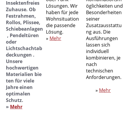
Insektenfreies
Lösungen. Wir
öglichkeiten und
Zuhause. Ob
haben für jede
Besonderheiten
Festrahmen,
Wohnsituation
seiner
Rollos, Plissee,
die passende
Zusatzausstattu
Schiebeanlagen
Lösung.
ng aus. Die
, Pendeltüren
»
Mehr
Ausführungen
oder
lassen sich
Lichtschachtab
individuell
deckungen .
kombinieren, je
Unsere
nach
hochwertigen
technischen
Materialien bie
Anforderungen.
ten für viele
Jahre einen
»
Mehr
optimalen
Schutz.
»
Mehr