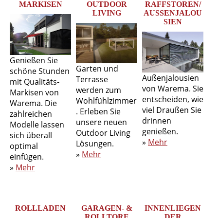
MARKISEN
OUTDOOR
RAFFSTOREN/
LIVING
AUSSENJALOU
SIEN
Genießen Sie
Garten und
schöne Stunden
Außenjalousien
Terrasse
mit Qualitäts-
von Warema. Sie
werden zum
Markisen von
entscheiden, wie
Wohlfühlzimmer
Warema. Die
viel Draußen Sie
. Erleben Sie
zahlreichen
drinnen
unsere neuen
Modelle lassen
genießen.
Outdoor Living
sich überall
»
Mehr
Lösungen.
optimal
»
Mehr
einfügen.
»
Mehr
ROLLLADEN
GARAGEN- &
INNENLIEGEN
ROLLTORE
DER