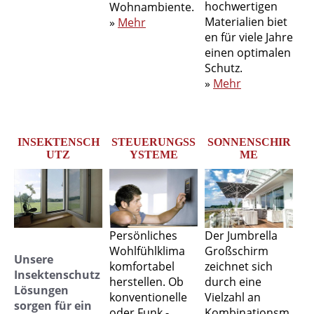
hochwertigen
Wohnambiente.
Materialien biet
»
Mehr
en für viele Jahre
einen optimalen
Schutz.
»
Mehr
INSEKTENSCH
STEUERUNGSS
SONNENSCHIR
UTZ
YSTEME
ME
Persönliches
Der Jumbrella
Wohlfühlklima
Großschirm
Unsere
komfortabel
zeichnet sich
Insektenschutz
herstellen. Ob
durch eine
Lösungen
konventionelle
Vielzahl an
sorgen für ein
oder Funk -
Kombinationsm