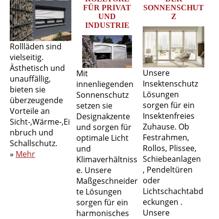
FÜR PRIVAT
SONNENSCHUT
UND
Z
INDUSTRIE
Rollläden sind
vielseitig.
Ästhetisch und
Unsere
Mit
unauffällig,
Insektenschutz
innenliegenden
bieten sie
Lösungen
Sonnenschutz
überzeugende
sorgen für ein
setzen sie
Vorteile an
Insektenfreies
Designakzente
Sicht-,Wärme-,Ei
Zuhause. Ob
und sorgen für
nbruch und
Festrahmen,
optimale Licht
Schallschutz.
Rollos, Plissee,
und
»
Mehr
Schiebeanlagen
Klimaverhältniss
, Pendeltüren
e. Unsere
oder
Maßgeschneider
Lichtschachtabd
te Lösungen
eckungen .
sorgen für ein
Unsere
harmonisches