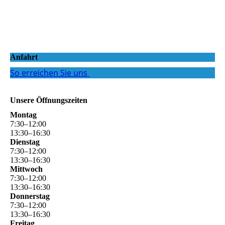
Anfahrt
So erreichen Sie uns
Unsere Öffnungszeiten
Montag
7
:
30
–
12
:
00
13
:
30
–
16
:
30
Dienstag
7
:
30
–
12
:
00
13
:
30
–
16
:
30
Mittwoch
7
:
30
–
12
:
00
13
:
30
–
16
:
30
Donnerstag
7
:
30
–
12
:
00
13
:
30
–
16
:
30
Freitag